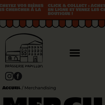
HETEZ VOS BIÈRES
CLICK & COLLECT : ACHETE
S CHERCHER À LA
EN LIGNE ET VENEZ LES CH
BOUTIQUE !
Accueil
/ Merchandising