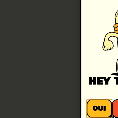
hey 
OUI