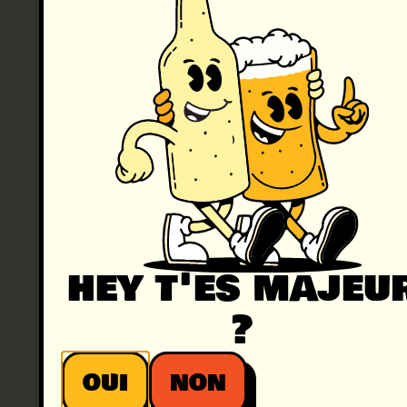
« Limonade
de Sierck »,
rejointe en
2024 par
« l’Orangeade
de Sierck ».
Des
recettes
inspirées
des années
60, avec du
pur jus
hey t'es majeu
pressé,
deux fois
?
moins de
sucre que
les sodas
OUI
NON
industriels,