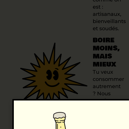
est :
artisanaux,
bienveillants
et soudés.
BOIRE
MOINS,
MAIS
MIEUX
Tu veux
consommer
autrement
? Nous
aussi.
En 2023, on
a relancé la
mythique