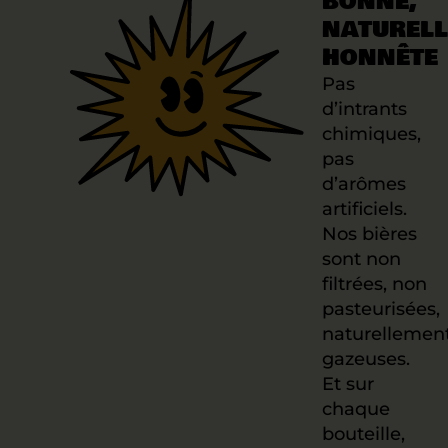
BONNE,
NATUREL
HONNÊTE
Pas
d’intrants
chimiques,
pas
d’arômes
artificiels.
Nos bières
sont non
filtrées, non
pasteurisées,
naturellemen
gazeuses.
Et sur
chaque
bouteille,