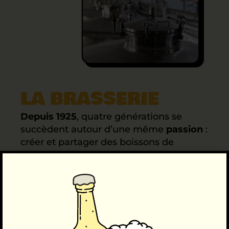
LA BRASSERIE
Depuis 1925
, quatre générations se
succèdent autour d’une même
passion
:
créer et partager des boissons de
caractère. De l’entrepôt de bières de
Pierre, à la limonade artisanale d’André,
l’histoire familiale s’écrit entre tradition
et innovation.
En 2020, Vincent et son père François
redonnent vie au site originel avec la