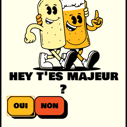
naissance de la
Brasserie Papyllon.
PLUS QU’UNE
BRASSERIE
hey t'es majeur
?
OUI
NON