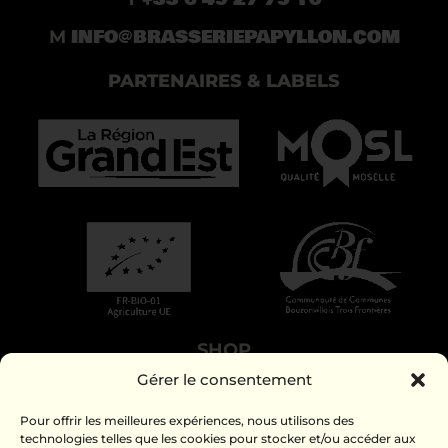
INFO@BRASSERIEPAPYLLON.COM
M
PARTENAIRES & LABELS
SHOP
Gérer le consentement
LA BRASSERIE
FAMILY STORY
Pour offrir les meilleures expériences, nous utilisons des
technologies telles que les cookies pour stocker et/ou accéder aux